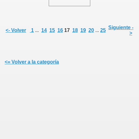
Siguiente -
<- Volver
1
...
14
15
16
17
18
19
20
...
25
>
<= Volver a la categoría